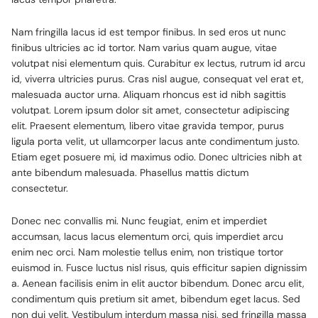
Nam fringilla lacus id est tempor finibus. In sed eros ut nunc
finibus ultricies ac id tortor. Nam varius quam augue, vitae
volutpat nisi elementum quis. Curabitur ex lectus, rutrum id arcu
id, viverra ultricies purus. Cras nisl augue, consequat vel erat et,
malesuada auctor urna. Aliquam rhoncus est id nibh sagittis
volutpat. Lorem ipsum dolor sit amet, consectetur adipiscing
elit. Praesent elementum, libero vitae gravida tempor, purus
ligula porta velit, ut ullamcorper lacus ante condimentum justo.
Etiam eget posuere mi, id maximus odio. Donec ultricies nibh at
ante bibendum malesuada. Phasellus mattis dictum
consectetur.
Donec nec convallis mi. Nunc feugiat, enim et imperdiet
accumsan, lacus lacus elementum orci, quis imperdiet arcu
enim nec orci. Nam molestie tellus enim, non tristique tortor
euismod in. Fusce luctus nisl risus, quis efficitur sapien dignissim
a. Aenean facilisis enim in elit auctor bibendum. Donec arcu elit,
condimentum quis pretium sit amet, bibendum eget lacus. Sed
non dui velit. Vestibulum interdum massa nisi, sed fringilla massa