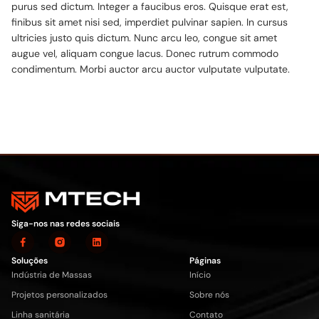
purus sed dictum. Integer a faucibus eros. Quisque erat est,
finibus sit amet nisi sed, imperdiet pulvinar sapien. In cursus
ultricies justo quis dictum. Nunc arcu leo, congue sit amet
augue vel, aliquam congue lacus. Donec rutrum commodo
condimentum. Morbi auctor arcu auctor vulputate vulputate.
Siga-nos nas redes sociais
Soluções
Páginas
Indústria de Massas
Início
Projetos personalizados
Sobre nós
Linha sanitária
Contato