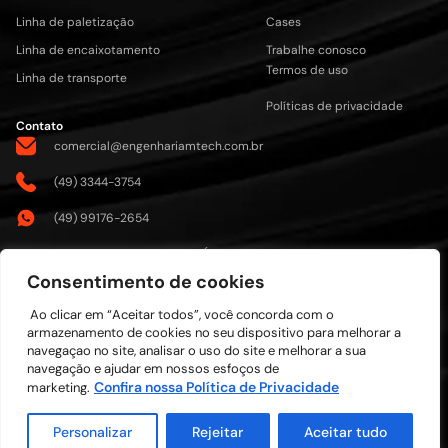
Linha de paletização
Cases
Linha de encaixotamento
Trabalhe conosco
Termos de uso
Linha de transporte
Políticas de privacidade
Contato
comercial@engenhariamtech.com.br
(49) 3344-3754
(49) 99176-2654
Rua Valdemar Pianta, 150 Área Industrial São Lourenço do Oeste -
SC
Consentimento de cookies
Desenvolvido por:
©2026 MTECH INDUSTRIA DE
Ao clicar em “Aceitar todos”, você concorda com o
ESTRUTURAS METALICAS LTDA –
armazenamento de cookies no seu dispositivo para melhorar a
Todos Direitos Reservados | Rua
navegaçao no site, analisar o uso do site e melhorar a sua
Valdemar Pianta, 150 Área
navegação e ajudar em nossos esfoços de
Industrial São Lourenço do Oeste –
Confira nossa Política de Privacidade
marketing.
SC CEP: 89990-000 | CNPJ:
16.709.839/0001-33
Personalizar
Rejeitar
Aceitar tudo