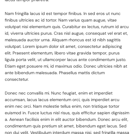
Nam fringilla lacus id est tempor finibus. In sed eros ut nunc
finibus ultricies ac id tortor. Nam varius quam augue, vitae
volutpat nisi elementum quis. Curabitur ex lectus, rutrum id arcu
id, viverra ultricies purus. Cras nisl augue, consequat vel erat et,
malesuada auctor urna. Aliquam rhoncus est id nibh sagittis
volutpat. Lorem ipsum dolor sit amet, consectetur adipiscing
elit. Praesent elementum, libero vitae gravida tempor, purus
ligula porta velit, ut ullamcorper lacus ante condimentum justo.
Etiam eget posuere mi, id maximus odio. Donec ultricies nibh at
ante bibendum malesuada. Phasellus mattis dictum
consectetur.
Donec nec convallis mi. Nunc feugiat, enim et imperdiet
accumsan, lacus lacus elementum orci, quis imperdiet arcu
enim nec orci. Nam molestie tellus enim, non tristique tortor
euismod in. Fusce luctus nisl risus, quis efficitur sapien dignissim
a. Aenean facilisis enim in elit auctor bibendum. Donec arcu elit,
condimentum quis pretium sit amet, bibendum eget lacus. Sed
non dui velit. Vestibulum interdum massa nisi, sed fringilla massa