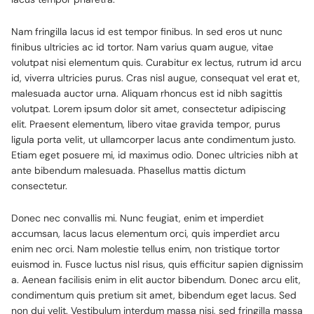
Nam fringilla lacus id est tempor finibus. In sed eros ut nunc
finibus ultricies ac id tortor. Nam varius quam augue, vitae
volutpat nisi elementum quis. Curabitur ex lectus, rutrum id arcu
id, viverra ultricies purus. Cras nisl augue, consequat vel erat et,
malesuada auctor urna. Aliquam rhoncus est id nibh sagittis
volutpat. Lorem ipsum dolor sit amet, consectetur adipiscing
elit. Praesent elementum, libero vitae gravida tempor, purus
ligula porta velit, ut ullamcorper lacus ante condimentum justo.
Etiam eget posuere mi, id maximus odio. Donec ultricies nibh at
ante bibendum malesuada. Phasellus mattis dictum
consectetur.
Donec nec convallis mi. Nunc feugiat, enim et imperdiet
accumsan, lacus lacus elementum orci, quis imperdiet arcu
enim nec orci. Nam molestie tellus enim, non tristique tortor
euismod in. Fusce luctus nisl risus, quis efficitur sapien dignissim
a. Aenean facilisis enim in elit auctor bibendum. Donec arcu elit,
condimentum quis pretium sit amet, bibendum eget lacus. Sed
non dui velit. Vestibulum interdum massa nisi, sed fringilla massa