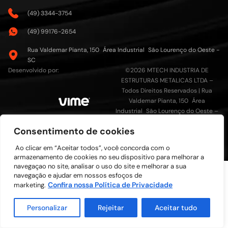
(49) 3344-3754
(49) 99176-2654
Rua Valdemar Pianta, 150 Área Industrial São Lourenço do Oeste -
SC
Desenvolvido por:
©2026 MTECH INDUSTRIA DE
ESTRUTURAS METALICAS LTDA –
Todos Direitos Reservados | Rua
Valdemar Pianta, 150 Área
Industrial São Lourenço do Oeste –
SC CEP: 89990-000 | CNPJ:
Consentimento de cookies
16.709.839/0001-33
Ao clicar em “Aceitar todos”, você concorda com o
armazenamento de cookies no seu dispositivo para melhorar a
navegaçao no site, analisar o uso do site e melhorar a sua
navegação e ajudar em nossos esfoços de
Confira nossa Política de Privacidade
marketing.
Personalizar
Rejeitar
Aceitar tudo