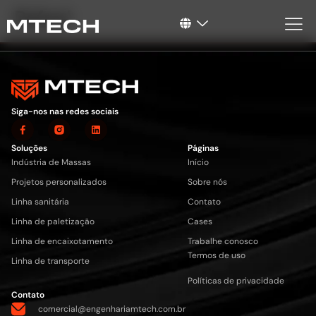
Rafael
Siga-nos nas redes sociais
Soluções
Páginas
Indústria de Massas
Início
Projetos personalizados
Sobre nós
Linha sanitária
Contato
Linha de paletização
Cases
Linha de encaixotamento
Trabalhe conosco
Termos de uso
Linha de transporte
Políticas de privacidade
Contato
comercial@engenhariamtech.com.br